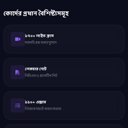
কোর্সের প্রধান বৈশিষ্ট্যসমূহ
১
৭০+ লাইভ ক্লাস
সরাসরি প্রশ্ন করার সুযোগ
লেকচার নোট
পিডিএফ ও প্র্যাকটিস শিট
১
১
০+ এক্সাম
নিজেকে যাচাই করার মাধ্যম