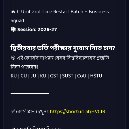
🔥
C Unit 2nd Time Restart Batch – Business
Squad
📚
Session: 2026-27
দ্বিতীয়বার
ভর্তি
পরীক্ষায়
সুযোগ
নিতে
চান
?
🎯
এই
কোর্সের
মাধ্যমে
যেসব
বিশ্ববিদ্যালয়ের
প্রস্তুতি
নিতে
পারবেনঃ
RU | CU | JU | KU | GST | SUST | CoU | HSTU
━━━━━━━━━━━━
✅
কোর্স
প্লান
দেখুনঃ
https://shorturl.at/HVCIR