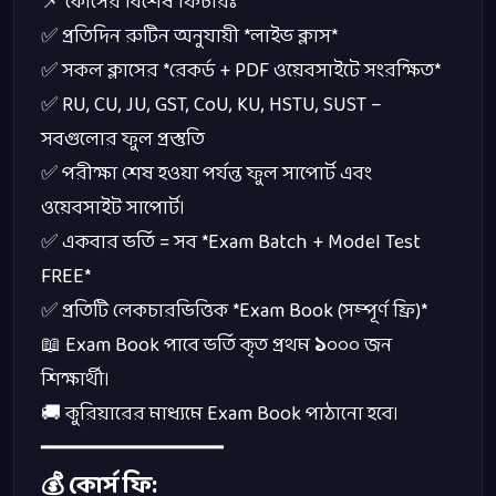
📌
কোর্সের
বিশেষ
ফিচারঃ
✅
প্রতিদিন
রুটিন
অনুযায়ী
*
লাইভ
ক্লাস
*
✅
সকল
ক্লাসের
*
রেকর্ড
+ PDF
ওয়েবসাইটে
সংরক্ষিত
*
✅
RU, CU, JU, GST, CoU, KU, HSTU, SUST –
সবগুলোর
ফুল
প্রস্তুতি
✅
পরীক্ষা
শেষ
হওয়া
পর্যন্ত
ফুল
সাপোর্ট
এবং
ওয়েবসাইট
সাপোর্ট।
✅
একবার
ভর্তি
=
সব
*Exam Batch + Model Test
FREE*
✅
প্রতিটি
লেকচারভিত্তিক
*Exam Book (
সম্পূর্ণ
ফ্রি
)*
📖
Exam Book
পাবে
ভর্তি
কৃত
প্রথম
১
০০০
জন
শিক্ষার্থী।
🚚
কুরিয়ারের
মাধ্যমে
Exam Book
পাঠানো
হবে।
━━━━━━━━━━━━━━━
💰
কোর্স
ফি
: