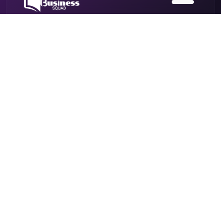
আপনার স্বপ্নের বিশ্ববিদ্যালয়ে ভর্তির যাত্রা শুরু হোক সঠিক প্রস্তুতির
মাধ্যমে। অভিজ্ঞ শিক্ষক, আধুনিক শিক্ষাপদ্ধতি এবং নির্ভরযোগ্য
গাইডলাইনের সমন্বয়ে...
Quick Links
Privacy Policy
Refund Policy
Terms & Conditions
Contact Us
ঢাকা, বাংলাদেশ
info@businesssquad.com