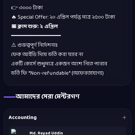
👉
৩০০০
টাকা
🔥
Special Offer:
২০
এপ্রিল
পর্যন্ত
মাত্র
২৫০০
টাকা
📅
ক্লাস
শুরু
:
২
এপ্রিল
━━━━━━━━━━━━━━━
⚠️
গুরুত্বপূর্ণ
নির্দেশনাঃ
ফেক
আইডি
দিয়ে
ভর্তি
করা
যাবে
না
একটি
কোর্সে
শুধুমাত্র
একজন
অংশ
নিতে
পারবে
ভর্তি
ফি
*Non-refundable* (
অফেরতযোগ্য
)
আমাদের সেরা মেন্টরগণ
Accounting
Md. Reyad Uddin