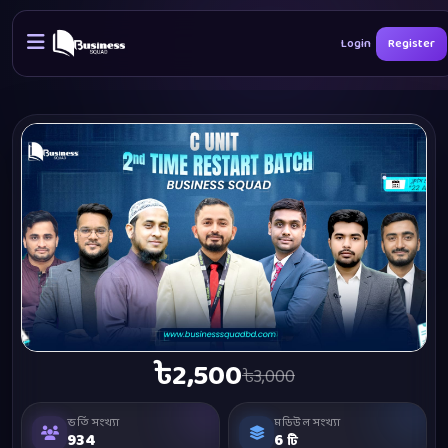
Login
Register
৳2,500
৳3,000
ভর্তি সংখ্যা
মডিউল সংখ্যা
934
6
টি