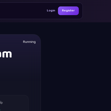
Login
Register
Running
xam
ফি