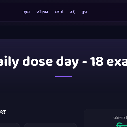
হোম
পরীক্ষা
কোর্স
বই
ব্লগ
ily dose day - 18 e
থ্য
পরীক্ষার 