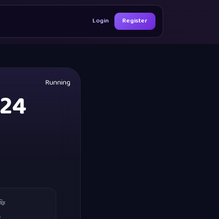
Login
Register
Running
-24
ফি