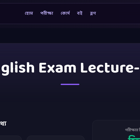
হোম
পরীক্ষা
কোর্স
বই
ব্লগ
glish Exam Lecture
থ্য
পরীক্ষার 