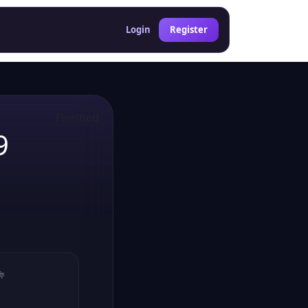
Login
Register
Finished
9
ফি