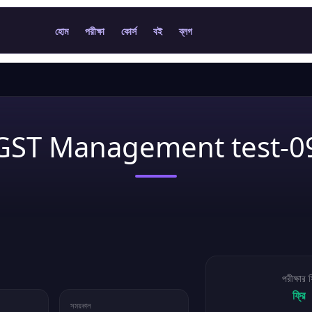
হোম
পরীক্ষা
কোর্স
বই
ব্লগ
GST Management test-0
পরীক্ষার 
ফ্রি
সময়কাল