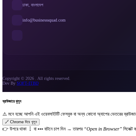
ঢাকা, বাংলাদেশ
info@businesssquad.com
Copyright © 2026 . All rights reserved.
Dev By
SOFT-ITBD
ব্রাউজারে খুলুন
⚠️ মনে হচ্ছে আপনি এই ওয়েবসাইটটি ফেসবুক বা অন্য কোনো অ্যাপের ভেতরের ব্রাউজা
🔗 Chrome দিয়ে খুলুন
👉 উপরে থাকা
⋮
বা
•••
বাটনে চাপ দিন → তারপর
“Open in Browser”
সিলেক্ট